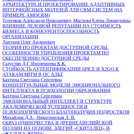
АРХИТЕКТУРА И ПРОЕКТИРОВАНИЕ АДАПТИВНЫХ
ИНТЕРФЕЙСНЫХ МОДУЛЕЙ ДЛЯ CRM-СИСТЕМ (НА
ПРИМЕРЕ AMOCRM)
Толочков Александр Николаевич, Маслова Елена Лорандовна
ВЛИЯНИЕ ДЕЛОВОЙ РЕПУТАЦИИ НА СТОИМОСТЬ
БИЗНЕСА И КОНКУРЕНТОСПОСОБНОСТЬ
ОРГАНИЗАЦИИ
Лаптиев Олег Андреевич
ТЕОРИЯ ПО ПРОЕКТАМ ДОСТУПНОЙ СРЕДЫ.
ОСОБЕННОСТИ УПРАВЛЕНИЯ ПРОЕКТАМ ПО
ОБЕСПЕЧЕНИЮ ДОСТУПНОЙ СРЕДЫ
Галустян Д.Г. Иноземцева К.К.
СТОЙКОСТЬ АУТЕНТИФИКАЦИИ SPICE И X2GO К
АТАКАМ MITM В ОС АЛЬТ
Бахтина Светлана Сергеевна
КОНЦЕПТУАЛЬНЫЕ МОДЕЛИ ЭМОЦИОНАЛЬНОГО
ИНТЕЛЛЕКТА В ПСИХОЛОГИИ ОБРАЗОВАНИЯ
Бахтина Светлана Сергеевна
ЭМОЦИОНАЛЬНЫЙ ИНТЕЛЛЕКТ В СТРУКТУРЕ
АКАДЕМИЧЕСКОЙ УСПЕШНОСТИ И
ПСИХОЛОГИЧЕСКОГО БЛАГОПОЛУЧИЯ ПОДРОСТКОВ
Михайлов Д.А., Никитинская Л. В.
ОБРАЗ ОДИНОЧЕСТВА В ДРЕВНЕАНГЛИЙСКОЙ
ПОЭЗИИ НА ОСНОВЕ ЭЛЕГИЙ «СКИТАЛЕЦ» И
«ЖАЛОБА ЖЕНЫ»