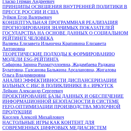
Гласко Герман Андреевич
ПРИНЦИПЫ ОСВЕЩЕНИЯ ВНУТРЕННЕЙ ПОЛИТИКИ В
ПРЕССЕ РОССИИ И США
Зуйков Егор Валерьевич
КОНЦЕПТУАЛЬНАЯ ПРОГРАММНАЯ РЕАЛИЗАЦИЯ
ПРОГНОЗИРОВАНИЯ ЗНАЧИМЫХ ПОКАЗАТЕЛЕЙ
ГОСУДАРСТВА НА ОСНОВЕ ДАННЫХ О СОЦИАЛЬНОМ
РЕЙТИНГЕ ЧЕЛОВЕКА
Валяева Елизавета Ильнична Крапивина Елизавета
Антоновна
ТЕОРЕТИЧЕСКИЕ ПОДХОДЫ К ФОРМИРОВАНИЮ
МОДЕЛИ ESG-РЕЙТИНГА
Сафарова Зарина Рахматуллоевна, Жадамбаева Раджана
Булатовна, Галсанова Бальжина Арсалановна, Жигалова
Ольга Владимировна
АНАЛИЗ ЭФФЕКТИВНОСТИ ДИСПАНСЕРИЗАЦИИ
БОЛЬНЫХ С ИБС В ПОЛИКЛИНИКЕ В г. ИРКУТСК
Лейкин Александр Сергеевич
ПРОЕКТИРОВАНИЕ БАЗЫ ДАННЫХ И ОБЕСПЕЧЕНИЕ
ИНФОРМАЦИОННОЙ БЕЗОПАСНОСТИ В СИСТЕМЕ
FEFO-ОПТИМИЗАЦИИ ПРОИЗВОДСТВА МОЛОЧНОЙ
ПРОДУКЦИИ
Киселев Алексей Михайлович
НАСТОЛЬНЫЕ ИГРЫ КАК КОНТЕНТ ДЛЯ
СОВРЕМЕННЫХ ЦИФРОВЫХ МЕДИАСИСТЕМ