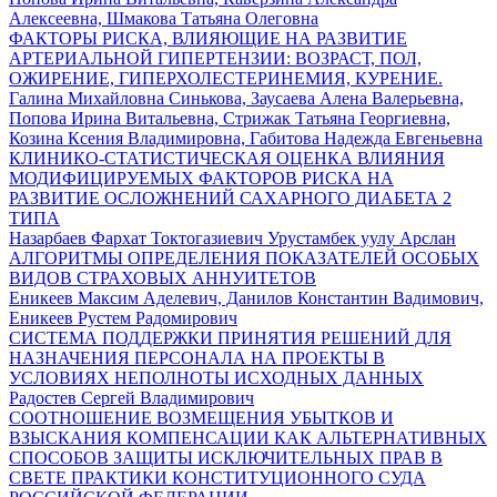
Алексеевна, Шмакова Татьяна Олеговна
ФАКТОРЫ РИСКА, ВЛИЯЮЩИЕ НА РАЗВИТИЕ
АРТЕРИАЛЬНОЙ ГИПЕРТЕНЗИИ: ВОЗРАСТ, ПОЛ,
ОЖИРЕНИЕ, ГИПЕРХОЛЕСТЕРИНЕМИЯ, КУРЕНИЕ.
Галина Михайловна Синькова, Заусаева Алена Валерьевна,
Попова Ирина Витальевна, Стрижак Татьяна Георгиевна,
Козина Ксения Владимировна, Габитова Надежда Евгеньевна
КЛИНИКО-СТАТИСТИЧЕСКАЯ ОЦЕНКА ВЛИЯНИЯ
МОДИФИЦИРУЕМЫХ ФАКТОРОВ РИСКА НА
РАЗВИТИЕ ОСЛОЖНЕНИЙ САХАРНОГО ДИАБЕТА 2
ТИПА
Назарбаев Фархат Токтогазиевич Урустамбек уулу Арслан
АЛГОРИТМЫ ОПРЕДЕЛЕНИЯ ПОКАЗАТЕЛЕЙ ОСОБЫХ
ВИДОВ СТРАХОВЫХ АННУИТЕТОВ
Еникеев Максим Аделевич, Данилов Константин Вадимович,
Еникеев Рустем Радомирович
СИСТЕМА ПОДДЕРЖКИ ПРИНЯТИЯ РЕШЕНИЙ ДЛЯ
НАЗНАЧЕНИЯ ПЕРСОНАЛА НА ПРОЕКТЫ В
УСЛОВИЯХ НЕПОЛНОТЫ ИСХОДНЫХ ДАННЫХ
Радостев Сергей Владимирович
СООТНОШЕНИЕ ВОЗМЕЩЕНИЯ УБЫТКОВ И
ВЗЫСКАНИЯ КОМПЕНСАЦИИ КАК АЛЬТЕРНАТИВНЫХ
СПОСОБОВ ЗАЩИТЫ ИСКЛЮЧИТЕЛЬНЫХ ПРАВ В
СВЕТЕ ПРАКТИКИ КОНСТИТУЦИОННОГО СУДА