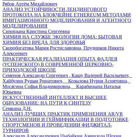
Рябов Артём Михайлович
АНАЛИЗ УСТОЙЧИВОСТИ ЛЕНДИНГОВОГО
ПРОТОКОЛА НА БЛОКЧЕЙНЕ ETHEREUM МЕТОДАМИ
ИМИТАЦИОННОГО МОДЕЛИРОВАНИЯ И АГЕНТНОГО
МОДЕЛИРОВАНИЯ
Синицына Кристина Сергеевна
ХИМИЯ НА СЛУЖБЕ ЭКОЛОГИИ ДОМА: БЫТОВАЯ
ХИМИЯ БЕЗ ВРЕДА ДЛЯ ЗДОРОВЬЯ
Скоробогатова Мария Ростиславовна, Прудников Никита
Алексеевич
ПРАКТИЧЕСКАЯ РЕАЛИЗАЦИЯ ОПЫТА ФАДДЕЯ
(УСПЕНСКОГО) В СОВРЕМЕННОЙ ЦЕРКОВНО-
ПРИХОДСКОЙ ШКОЛЕ
Семенов Александр Сергеевич , Кашу Валерий Васильевич,
Хайбулин Рушан Ринатович, Козылова Нурия Асиятовна,
Мосягина Софья Владимировна, Карабицына Наталья
Юрьевна
ИСКУССТВЕННЫЙ ИНТЕЛЛЕКТ И ВЫСШЕЕ
ОБРАЗОВАНИЕ: НА ПУТИ К СИНТЕЗУ
Семкина Д.Н.
АНАЛИЗ ЛУЧШИХ ПРАКТИК ПРИМЕНЕНИЯ AR/VR
ТЕХНОЛОГИИИ И ГЕЙМИФИКАЦИИ В ПОДГОТОВКЕ
СПОРТСМЕНОВ И ПРОВЕДЕНИИ ФИДЖИТАЛ-
ТУРНИРОВ
Александр Александрович Цыбайкин Аминзода Шохин