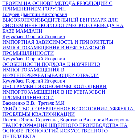
ТЕОРЕМ НА ОСНОВЕ МЕТОДА РЕЗОЛЮЦИЙ С
ПРИМЕНЕНИЕМ ГОРУТИН
Голубев Дмитрий Викторович
ВЫСОКОПРОИЗВОДИТЕЛЬНЫЙ БЕНЧМАРК ДЛЯ
СИСТЕМ НЕЧЕТКОГО ЛОГИЧЕСКОГО ВЫВОДА НА
БАЗЕ МАМДАНИ
Кучукбаев Георгий Игоревич
ИМПОРТНАЯ ЗАВИСИМОСТЬ И ПРИОРИТЕТЫ
ИМПОРТОЗАМЕЩЕНИЯ В НЕФТЕГАЗОВОЙ
ПРОМЫШЛЕННОСТИ
Кучукбаев Георгий Игоревич
ОСОБЕННОСТИ ПОДХОДА К ИЗУЧЕНИЮ
ИМПОРТОЗАМЕЩЕНИЯ В
НЕФТЕПЕРЕРАБАТЫВАЮЩЕЙ ОТРАСЛИ
Кучукбаев Георгий Игоревич
ИНСТРУМЕНТ ЭКОНОМИЧЕСКОЙ ОЦЕНКИ
ИМПОРТОЗАМЕЩЕНИЯ В НЕФТЕГАЗОВОЙ
ПРОМЫШЛЕННОСТИ
Василенко В.В., Третьяк М.И
УБИЙСТВО, СОВЕРШЕННОЕ В СОСТОЯНИИ АФФЕКТА:
ПРОБЛЕМЫ КВАЛИФИКАЦИИ
Пестова Элина Сергеевна, Короткова Виктория Викторовна
ТРАНСФОРМАЦИЯ ШВЕЙНОГО ПРОИЗВОДСТВА НА
ОСНОВЕ ТЕХНОЛОГИЙ ИСКУССТВЕННОГО
ИНТЕЛЛЕКТА