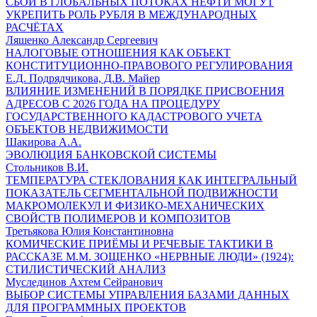
СБОИ В ГЛОБАЛЬНЫХ ПОТОКАХ НЕФТИ МОГУТ
УКРЕПИТЬ РОЛЬ РУБЛЯ В МЕЖДУНАРОДНЫХ
РАСЧЁТАХ
Ляшенко Александр Сергеевич
НАЛОГОВЫЕ ОТНОШЕНИЯ КАК ОБЪЕКТ
КОНСТИТУЦИОННО-ПРАВОВОГО РЕГУЛИРОВАНИЯ
Е.Д. Подрядчикова, Д.В. Майер
ВЛИЯНИЕ ИЗМЕНЕНИЙ В ПОРЯДКЕ ПРИСВОЕНИЯ
АДРЕСОВ С 2026 ГОДА НА ПРОЦЕДУРУ
ГОСУДАРСТВЕННОГО КАДАСТРОВОГО УЧЕТА
ОБЪЕКТОВ НЕДВИЖИМОСТИ
Шакирова А.А.
ЭВОЛЮЦИЯ БАНКОВСКОЙ СИСТЕМЫ
Стольников В.И.
ТЕМПЕРАТУРА СТЕКЛОВАНИЯ КАК ИНТЕГРАЛЬНЫЙ
ПОКАЗАТЕЛЬ СЕГМЕНТАЛЬНОЙ ПОДВИЖНОСТИ
МАКРОМОЛЕКУЛ И ФИЗИКО-МЕХАНИЧЕСКИХ
СВОЙСТВ ПОЛИМЕРОВ И КОМПОЗИТОВ
Третьякова Юлия Константиновна
КОМИЧЕСКИЕ ПРИЁМЫ И РЕЧЕВЫЕ ТАКТИКИ В
РАССКАЗЕ М.М. ЗОЩЕНКО «НЕРВНЫЕ ЛЮДИ» (1924):
СТИЛИСТИЧЕСКИЙ АНАЛИЗ
Муслединов Ахтем Сейранович
ВЫБОР СИСТЕМЫ УПРАВЛЕНИЯ БАЗАМИ ДАННЫХ
ДЛЯ ПРОГРАММНЫХ ПРОЕКТОВ