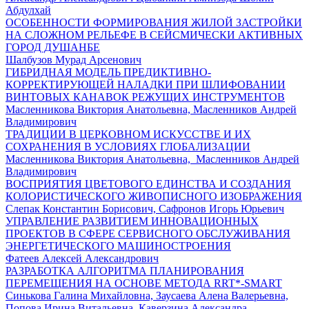
Абдулхай
ОСОБЕННОСТИ ФОРМИРОВАНИЯ ЖИЛОЙ ЗАСТРОЙКИ
НА СЛОЖНОМ РЕЛЬЕФЕ В СЕЙСМИЧЕСКИ АКТИВНЫХ
ГОРОД ДУШАНБЕ
Шалбузов Мурад Арсенович
ГИБРИДНАЯ МОДЕЛЬ ПРЕДИКТИВНО-
КОРРЕКТИРУЮЩЕЙ НАЛАДКИ ПРИ ШЛИФОВАНИИ
ВИНТОВЫХ КАНАВОК РЕЖУЩИХ ИНСТРУМЕНТОВ
Масленникова Виктория Анатольевна, Масленников Андрей
Владимирович
ТРАДИЦИИ В ЦЕРКОВНОМ ИСКУССТВЕ И ИХ
СОХРАНЕНИЯ В УСЛОВИЯХ ГЛОБАЛИЗАЦИИ
Масленникова Виктория Анатольевна, Масленников Андрей
Владимирович
ВОСПРИЯТИЯ ЦВЕТОВОГО ЕДИНСТВА И СОЗДАНИЯ
КОЛОРИСТИЧЕСКОГО ЖИВОПИСНОГО ИЗОБРАЖЕНИЯ
Слепак Константин Борисович, Сафронов Игорь Юрьевич
УПРАВЛЕНИЕ РАЗВИТИЕМ ИННОВАЦИОННЫХ
ПРОЕКТОВ В СФЕРЕ СЕРВИСНОГО ОБСЛУЖИВАНИЯ
ЭНЕРГЕТИЧЕСКОГО МАШИНОСТРОЕНИЯ
Фатеев Алексей Александрович
РАЗРАБОТКА АЛГОРИТМА ПЛАНИРОВАНИЯ
ПЕРЕМЕЩЕНИЯ НА ОСНОВЕ МЕТОДА RRT*-SMART
Синькова Галина Михайловна, Заусаева Алена Валерьевна,
Попова Ирина Витальевна, Каверзина Александра