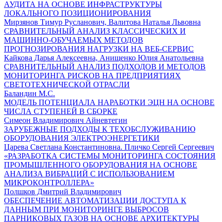
АУДИТА НА ОСНОВЕ ИНФРАСТРУКТУРЫ
ЛОКАЛЬНОГО ПОЗИЦИОНИРОВАНИЯ
Мирзянов Тимур Русланович, Валитова Наталья Львовна
СРАВНИТЕЛЬНЫЙ АНАЛИЗ КЛАССИЧЕСКИХ И
МАШИННО-ОБУЧАЕМЫХ МЕТОДОВ
ПРОГНОЗИРОВАНИЯ НАГРУЗКИ НА ВЕБ-СЕРВИС
Кайкова Дарья Алексеевна, Анищенко Юлия Анатольевна
СРАВНИТЕЛЬНЫЙ АНАЛИЗ ПОДХОДОВ И МЕТОДОВ
МОНИТОРИНГА РИСКОВ НА ПРЕДПРИЯТИЯХ
СВЕТОТЕХНИЧЕСКОЙ ОТРАСЛИ
Баландин М.С.
МОДЕЛЬ ПОТЕНЦИАЛА НАРАБОТКИ ЭЦН НА ОСНОВЕ
ЧИСЛА СТУПЕНЕЙ В СБОРКЕ
Симеон Владимирович Айневтегин
ЗАРУБЕЖНЫЕ ПОДХОДЫ К ТЕХОБСЛУЖИВАНИЮ
ОБОРУДОВАНИЯ ЭЛЕКТРОЭНЕРГЕТИКИ
Царева Светлана Константиновна. Пличко Сергей Сергеевич
«РАЗРАБОТКА СИСТЕМЫ МОНИТОРИНГА СОСТОЯНИЯ
ПРОМЫШЛЕННОГО ОБОРУДОВАНИЯ НА ОСНОВЕ
АНАЛИЗА ВИБРАЦИЙ С ИСПОЛЬЗОВАНИЕМ
МИКРОКОНТРОЛЛЕРА»
Полшков Дмитрий Владимирович
ОБЕСПЕЧЕНИЕ АВТОМАТИЗАЦИИ ДОСТУПА К
ДАННЫМ ПРИ МОНИТОРИНГЕ ВЫБРОСОВ
ПАРНИКОВЫХ ГАЗОВ НА ОСНОВЕ АРХИТЕКТУРЫ