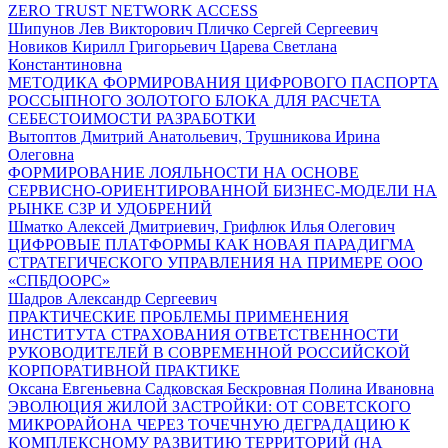
ZERO TRUST NETWORK ACCESS
Шипунов Лев Викторович Пличко Сергей Сергеевич
Новиков Кирилл Григорьевич Царева Светлана
Константиновна
МЕТОДИКА ФОРМИРОВАНИЯ ЦИФРОВОГО ПАСПОРТА
РОССЫПНОГО ЗОЛОТОГО БЛОКА ДЛЯ РАСЧЕТА
СЕБЕСТОИМОСТИ РАЗРАБОТКИ
Вытоптов Дмитрий Анатольевич, Трушникова Ирина
Олеговна
ФОРМИРОВАНИЕ ЛОЯЛЬНОСТИ НА ОСНОВЕ
СЕРВИСНО-ОРИЕНТИРОВАННОЙ БИЗНЕС-МОДЕЛИ НА
РЫНКЕ СЗР И УДОБРЕНИЙ
Шматко Алексей Дмитриевич, Грифлюк Илья Олегович
ЦИФРОВЫЕ ПЛАТФОРМЫ КАК НОВАЯ ПАРАДИГМА
СТРАТЕГИЧЕСКОГО УПРАВЛЕНИЯ НА ПРИМЕРЕ ООО
«СПБДООРС»
Шадров Александр Сергеевич
ПРАКТИЧЕСКИЕ ПРОБЛЕМЫ ПРИМЕНЕНИЯ
ИНСТИТУТА СТРАХОВАНИЯ ОТВЕТСТВЕННОСТИ
РУКОВОДИТЕЛЕЙ В СОВРЕМЕННОЙ РОССИЙСКОЙ
КОРПОРАТИВНОЙ ПРАКТИКЕ
Оксана Евгеньевна Садковская Бескровная Полина Ивановна
ЭВОЛЮЦИЯ ЖИЛОЙ ЗАСТРОЙКИ: ОТ СОВЕТСКОГО
МИКРОРАЙОНА ЧЕРЕЗ ТОЧЕЧНУЮ ДЕГРАДАЦИЮ К
КОМПЛЕКСНОМУ РАЗВИТИЮ ТЕРРИТОРИЙ (НА