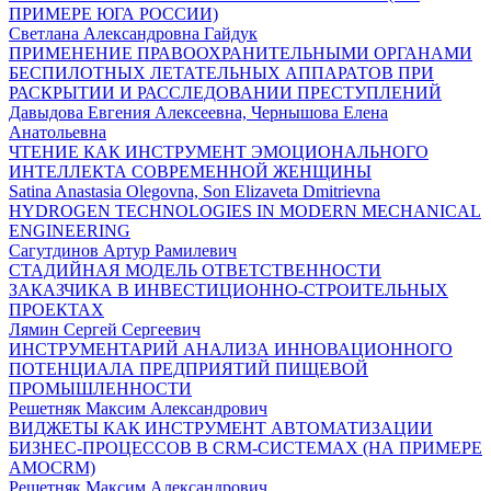
ПРИМЕРЕ ЮГА РОССИИ)
Светлана Александровна Гайдук
ПРИМЕНЕНИЕ ПРАВООХРАНИТЕЛЬНЫМИ ОРГАНАМИ
БЕСПИЛОТНЫХ ЛЕТАТЕЛЬНЫХ АППАРАТОВ ПРИ
РАСКРЫТИИ И РАССЛЕДОВАНИИ ПРЕСТУПЛЕНИЙ
Давыдова Евгения Алексеевна, Чернышова Елена
Анатольевна
ЧТЕНИЕ КАК ИНСТРУМЕНТ ЭМОЦИОНАЛЬНОГО
ИНТЕЛЛЕКТА СОВРЕМЕННОЙ ЖЕНЩИНЫ
Satina Anastasia Olegovna, Son Elizaveta Dmitrievna
HYDROGEN TECHNOLOGIES IN MODERN MECHANICAL
ENGINEERING
Сагутдинов Артур Рамилевич
СТАДИЙНАЯ МОДЕЛЬ ОТВЕТСТВЕННОСТИ
ЗАКАЗЧИКА В ИНВЕСТИЦИОННО-СТРОИТЕЛЬНЫХ
ПРОЕКТАХ
Лямин Сергей Сергеевич
ИНСТРУМЕНТАРИЙ АНАЛИЗА ИННОВАЦИОННОГО
ПОТЕНЦИАЛА ПРЕДПРИЯТИЙ ПИЩЕВОЙ
ПРОМЫШЛЕННОСТИ
Решетняк Максим Александрович
ВИДЖЕТЫ КАК ИНСТРУМЕНТ АВТОМАТИЗАЦИИ
БИЗНЕС-ПРОЦЕССОВ В CRM-СИСТЕМАХ (НА ПРИМЕРЕ
AMOCRM)
Решетняк Максим Александрович