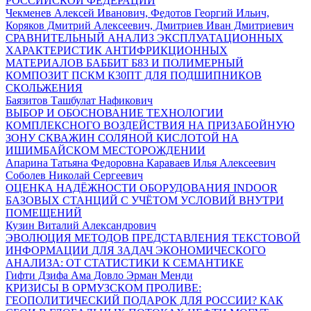
РОССИЙСКОЙ ФЕДЕРАЦИИ
Чекменев Алексей Иванович, Федотов Георгий Ильич,
Коряков Дмитрий Алексеевич, Дмитриев Иван Дмитриевич
СРАВНИТЕЛЬНЫЙ АНАЛИЗ ЭКСПЛУАТАЦИОННЫХ
ХАРАКТЕРИСТИК АНТИФРИКЦИОННЫХ
МАТЕРИАЛОВ БАББИТ Б83 И ПОЛИМЕРНЫЙ
КОМПОЗИТ ПСКМ К30ПТ ДЛЯ ПОДШИПНИКОВ
СКОЛЬЖЕНИЯ
Баязитов Ташбулат Нафикович
ВЫБОР И ОБОСНОВАНИЕ ТЕХНОЛОГИИ
КОМПЛЕКСНОГО ВОЗДЕЙСТВИЯ НА ПРИЗАБОЙНУЮ
ЗОНУ СКВАЖИН СОЛЯНОЙ КИСЛОТОЙ НА
ИШИМБАЙСКОМ МЕСТОРОЖДЕНИИ
Апарина Татьяна Федоровна Караваев Илья Алексеевич
Соболев Николай Сергеевич
ОЦЕНКА НАДЁЖНОСТИ ОБОРУДОВАНИЯ INDOOR
БАЗОВЫХ СТАНЦИЙ С УЧЁТОМ УСЛОВИЙ ВНУТРИ
ПОМЕЩЕНИЙ
Кузин Виталий Александрович
ЭВОЛЮЦИЯ МЕТОДОВ ПРЕДСТАВЛЕНИЯ ТЕКСТОВОЙ
ИНФОРМАЦИИ ДЛЯ ЗАДАЧ ЭКОНОМИЧЕСКОГО
АНАЛИЗА: ОТ СТАТИСТИКИ К СЕМАНТИКЕ
Гифти Дзифа Ама Довло Эрман Менди
КРИЗИСЫ В ОРМУЗСКОМ ПРОЛИВЕ:
ГЕОПОЛИТИЧЕСКИЙ ПОДАРОК ДЛЯ РОССИИ? КАК