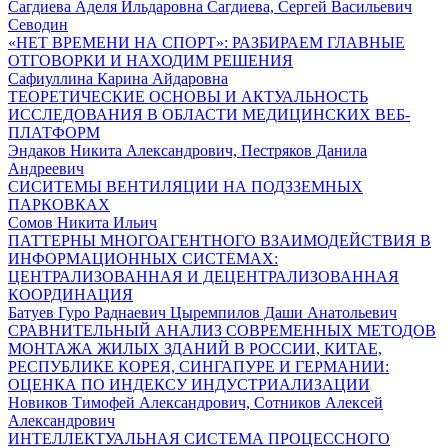
Сагдиева Аделя Ильдаровна Сагдиева, Сергей Васильевич
Севодин
«НЕТ ВРЕМЕНИ НА СПОРТ»: РАЗБИРАЕМ ГЛАВНЫЕ
ОТГОВОРКИ И НАХОДИМ РЕШЕНИЯ
Сафиуллина Карина Айдаровна
ТЕОРЕТИЧЕСКИЕ ОСНОВЫ И АКТУАЛЬНОСТЬ
ИССЛЕДОВАНИЯ В ОБЛАСТИ МЕДИЦИНСКИХ ВЕБ-
ПЛАТФОРМ
Эндаков Никита Александрович, Пестряков Данила
Андреевич
СИСИТЕМЫ ВЕНТИЛЯЦИИ НА ПОДЗЗЕМНЫХ
ПАРКОВКАХ
Сомов Никита Ильич
ПАТТЕРНЫ МНОГОАГЕНТНОГО ВЗАИМОДЕЙСТВИЯ В
ИНФОРМАЦИОННЫХ СИСТЕМАХ:
ЦЕНТРАЛИЗОВАННАЯ И ДЕЦЕНТРАЛИЗОВАННАЯ
КООРДИНАЦИЯ
Батуев Гуро Раднаевич Цыремпилов Даши Анатольевич
СРАВНИТЕЛЬНЫЙ АНАЛИЗ СОВРЕМЕННЫХ МЕТОДОВ
МОНТАЖА ЖИЛЫХ ЗДАНИЙ В РОССИИ, КИТАЕ,
РЕСПУБЛИКЕ КОРЕЯ, СИНГАПУРЕ И ГЕРМАНИИ:
ОЦЕНКА ПО ИНДЕКСУ ИНДУСТРИАЛИЗАЦИИ
Новиков Тимофей Александрович, Сотников Алексей
Александрович
ИНТЕЛЛЕКТУАЛЬНАЯ СИСТЕМА ПРОЦЕССНОГО