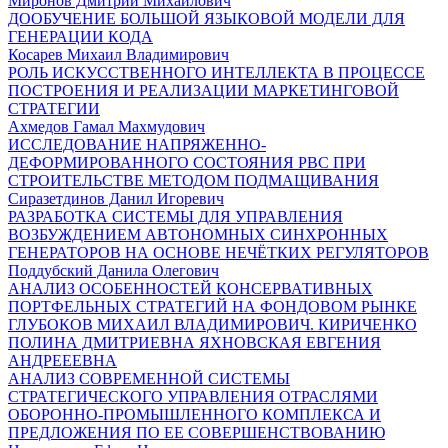
Миронов Дмитрий Михайлович
ДООБУЧЕНИЕ БОЛЬШОЙ ЯЗЫКОВОЙ МОДЕЛИ ДЛЯ
ГЕНЕРАЦИИ КОДА
Косарев Михаил Владимирович
РОЛЬ ИСКУССТВЕННОГО ИНТЕЛЛЕКТА В ПРОЦЕССЕ
ПОСТРОЕНИЯ И РЕАЛИЗАЦИИ МАРКЕТИНГОВОЙ
СТРАТЕГИИ
Ахмедов Гамал Махмудович
ИССЛЕДОВАНИЕ НАПРЯЖЕННО-
ДЕФОРМИРОВАННОГО СОСТОЯНИЯ РВС ПРИ
СТРОИТЕЛЬСТВЕ МЕТОДОМ ПОДМАЩИВАНИЯ
Сиразетдинов Данил Игоревич
РАЗРАБОТКА СИСТЕМЫ ДЛЯ УПРАВЛЕНИЯ
ВОЗБУЖДЕНИЕМ АВТОНОМНЫХ СИНХРОННЫХ
ГЕНЕРАТОРОВ НА ОСНОВЕ НЕЧЁТКИХ РЕГУЛЯТОРОВ
Поддубский Данила Олегович
АНАЛИЗ ОСОБЕННОСТЕЙ КОНСЕРВАТИВНЫХ
ПОРТФЕЛЬНЫХ СТРАТЕГИЙ НА ФОНДОВОМ РЫНКЕ
ГЛУБОКОВ МИХАИЛ ВЛАДИМИРОВИЧ. КИРИЧЕНКО
ПОЛИНА ДМИТРИЕВНА ЯХНОВСКАЯ ЕВГЕНИЯ
АНДРЕЕЕВНА
АНАЛИЗ СОВРЕМЕННОЙ СИСТЕМЫ
СТРАТЕГИЧЕСКОГО УПРАВЛЕНИЯ ОТРАСЛЯМИ
ОБОРОННО-ПРОМЫШЛЕННОГО КОМПЛЕКСА И
ПРЕДЛОЖЕНИЯ ПО ЕЕ СОВЕРШЕНСТВОВАНИЮ