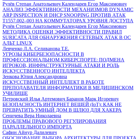
Рулёв Степан Анатольевич Календарев Егор Максимович
АНАЛИЗ ЭФФЕКТИВНОСТИ МЕХАНИЗМОВ DYNAMIC
ARP INSPECTION И DHCP SNOOPING ПРОТИВ АТАК
T1557.002–003 НА КОММУТАТОРАХ УРОВНЯ ДОСТУПА
Рулёв Степан Анатольевич Календарев Егор Максимович
МЕТОДИКА ОЦЕНКИ ЭФФЕКТИВНОСТИ ПРАВИЛ
SURICATA ДЛЯ ОБНАРУЖЕНИЯ СЕТЕВЫХ АТАК В ОС
АЛЬТ LINUX
Левченко Л.А. Селиванова Т.Е.
УГРОЗЫ КИБЕРБЕЗОПАСНОСТИ В
ПРОФЕССИОНАЛЬНОМ КИБЕРСПОРТЕ: ПОДМЕНА
ИГРОКОВ, ИНФРАСТРУКТУРНЫЕ АТАКИ И РОЛЬ
ИСКУССТВЕННОГО ИНТЕЛЛЕКТА
Зенкова Юлия Александровна
ИСКУССТВЕННЫЙ ИНТЕЛЛЕКТ В РАБОТЕ
ПРЕПОДАВАТЕЛЯ ИНФОРМАТИКИ В МЕДИЦИНСКОМ
УЧИЛИЩЕ
Петровский Илья Артемович Баранов Марк Игоревич
БЕЗОПАСНОСТЬ ИНТЕРНЕТ ВЕЩЕЙ (IoT): КАК НЕ
ПРЕВРАТИТЬ УМНЫЙ ДОМ В ШЛЮЗ ДЛЯ ХАКЕРА
Сеничева Вера Николаевна
ПРОБЛЕМЫ ПРАВОВОГО РЕГУЛИРОВАНИЯ
ПАРАЛЛЕЛЬНОГО ИМПОРТА
Сафин Айнур Далилевич
ОБОСНОВАНИЕ ВЫБОРА АРХИТЕКТУРЫ ДЛЯ ПРОЕКТА