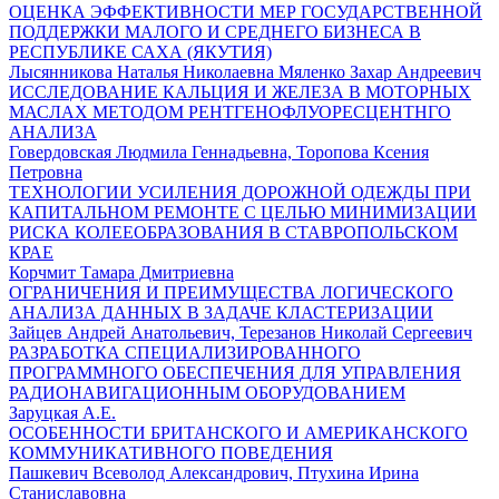
ОЦЕНКА ЭФФЕКТИВНОСТИ МЕР ГОСУДАРСТВЕННОЙ
ПОДДЕРЖКИ МАЛОГО И СРЕДНЕГО БИЗНЕСА В
РЕСПУБЛИКЕ САХА (ЯКУТИЯ)
Лысянникова Наталья Николаевна Мяленко Захар Андреевич
ИССЛЕДОВАНИЕ КАЛЬЦИЯ И ЖЕЛЕЗА В МОТОРНЫХ
МАСЛАХ МЕТОДОМ РЕНТГЕНОФЛУОРЕСЦЕНТНГО
АНАЛИЗА
Говердовская Людмила Геннадьевна, Торопова Ксения
Петровна
ТЕХНОЛОГИИ УСИЛЕНИЯ ДОРОЖНОЙ ОДЕЖДЫ ПРИ
КАПИТАЛЬНОМ РЕМОНТЕ С ЦЕЛЬЮ МИНИМИЗАЦИИ
РИСКА КОЛЕЕОБРАЗОВАНИЯ В СТАВРОПОЛЬСКОМ
КРАЕ
Корчмит Тамара Дмитриевна
ОГРАНИЧЕНИЯ И ПРЕИМУЩЕСТВА ЛОГИЧЕСКОГО
АНАЛИЗА ДАННЫХ В ЗАДАЧЕ КЛАСТЕРИЗАЦИИ
Зайцев Андрей Анатольевич, Терезанов Николай Сергеевич
РАЗРАБОТКА СПЕЦИАЛИЗИРОВАННОГО
ПРОГРАММНОГО ОБЕСПЕЧЕНИЯ ДЛЯ УПРАВЛЕНИЯ
РАДИОНАВИГАЦИОННЫМ ОБОРУДОВАНИЕМ
Заруцкая А.Е.
ОСОБЕННОСТИ БРИТАНСКОГО И АМЕРИКАНСКОГО
КОММУНИКАТИВНОГО ПОВЕДЕНИЯ
Пашкевич Всеволод Александрович, Птухина Ирина
Станиславовна