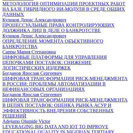
МЕТОДОЛОГИЯ ОПТИМИЗАЦИИ ПРОЕКТНЫХ РАБОТ
НА БАЗЕ ГИБРИДНОГО ИИ-МОДУЛЯ В СРЕДЕ ОБЩИХ
ДАННЫХ
Куликов Денис Александрович
ПРОЦЕССУАЛЬНЫЕ ПРАВА КОНТРОЛИРУЮЩИХ
ДОЛЖНИКА ЛИЦ В ДЕЛЕ О БАНКРОТСТВЕ
Куликов Денис Александрович
ОПРЕДЕЛЕНИЕ МОМЕНТА ОБЪЕКТИВНОГО
БАНКРОТСТВА
Сарры Мария Степановна
ЦИФРОВЫЕ ПЛАТФОРМЫ ДЛЯ УПРАВЛЕНИЯ
ЦЕПОЧКАМИ ПОСТАВОК: СНИЖЕНИЕ
ЛОГИСТИЧЕСКИХ ИЗДЕРЖЕК
Богданов Ярослав Сергеевич
ЦИФРОВАЯ ТРАНСФОРМАЦИЯ РИСК-МЕНЕДЖМЕНТА
В РОССИИ: ПРОБЛЕМЫ АВТОМАТИЗАЦИИ В
НЕФИНАНСОВЫХ ОРГАНИЗАЦИЯХ
Богданов Ярослав Сергеевич
ЦИФРОВАЯ ТРАНСФОРМАЦИЯ РИСК-МЕНЕДЖМЕНТА
В ЦЕПЯХ ПОСТАВОК: ОЦЕНКА РЫНКА АСУР И
ЭФФЕКТИВНОСТЬ ВНЕДРЕНИЯ СОБСТВЕННЫХ
РЕШЕНИЙ
Adejumo Olumide Victor
LEVERAGING BIG DATA AND IOT TO IMPROVE
EDUCATIONAL QUALITY IN NIGERIAN TERTIARY