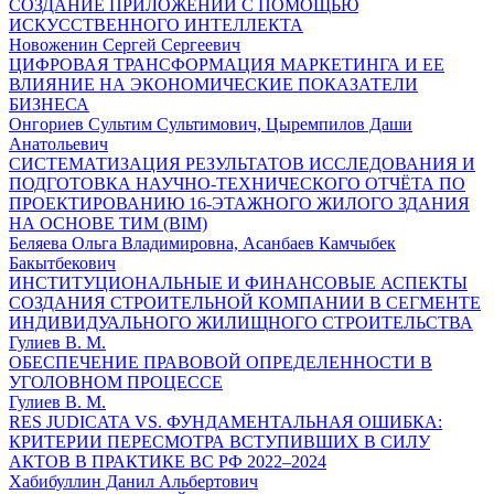
СОЗДАНИЕ ПРИЛОЖЕНИЙ С ПОМОЩЬЮ
ИСКУССТВЕННОГО ИНТЕЛЛЕКТА
Новоженин Сергей Сергеевич
ЦИФРОВАЯ ТРАНСФОРМАЦИЯ МАРКЕТИНГА И ЕЕ
ВЛИЯНИЕ НА ЭКОНОМИЧЕСКИЕ ПОКАЗАТЕЛИ
БИЗНЕСА
Онгориев Сультим Сультимович, Цыремпилов Даши
Анатольевич
СИСТЕМАТИЗАЦИЯ РЕЗУЛЬТАТОВ ИССЛЕДОВАНИЯ И
ПОДГОТОВКА НАУЧНО-ТЕХНИЧЕСКОГО ОТЧЁТА ПО
ПРОЕКТИРОВАНИЮ 16-ЭТАЖНОГО ЖИЛОГО ЗДАНИЯ
НА ОСНОВЕ ТИМ (BIM)
Беляева Ольга Владимировна, Асанбаев Камчыбек
Бакытбекович
ИНСТИТУЦИОНАЛЬНЫЕ И ФИНАНСОВЫЕ АСПЕКТЫ
СОЗДАНИЯ СТРОИТЕЛЬНОЙ КОМПАНИИ В СЕГМЕНТЕ
ИНДИВИДУАЛЬНОГО ЖИЛИЩНОГО СТРОИТЕЛЬСТВА
Гулиев В. М.
ОБЕСПЕЧЕНИЕ ПРАВОВОЙ ОПРЕДЕЛЕННОСТИ В
УГОЛОВНОМ ПРОЦЕССЕ
Гулиев В. М.
RES JUDICATA VS. ФУНДАМЕНТАЛЬНАЯ ОШИБКА:
КРИТЕРИИ ПЕРЕСМОТРА ВСТУПИВШИХ В СИЛУ
АКТОВ В ПРАКТИКЕ ВС РФ 2022–2024
Хабибуллин Данил Альбертович