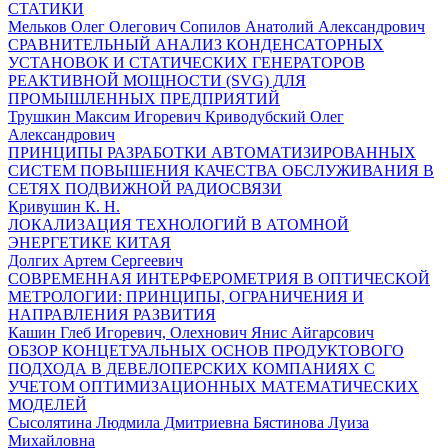
СТАТИКИ
Мельков Олег Олегович Сопилов Анатолий Александрович
СРАВНИТЕЛЬНЫЙ АНАЛИЗ КОНДЕНСАТОРНЫХ
УСТАНОВОК И СТАТИЧЕСКИХ ГЕНЕРАТОРОВ
РЕАКТИВНОЙ МОЩНОСТИ (SVG) ДЛЯ
ПРОМЫШЛЕННЫХ ПРЕДПРИЯТИЙ
Трушкин Максим Игоревич Криводубский Олег
Александрович
ПРИНЦИПЫ РАЗРАБОТКИ АВТОМАТИЗИРОВАННЫХ
СИСТЕМ ПОВЫШЕНИЯ КАЧЕСТВА ОБСЛУЖИВАНИЯ В
СЕТЯХ ПОДВИЖНОЙ РАДИОСВЯЗИ
Кривушин К. Н.
ЛОКАЛИЗАЦИЯ ТЕХНОЛОГИЙ В АТОМНОЙ
ЭНЕРГЕТИКЕ КИТАЯ
Долгих Артем Сергеевич
СОВРЕМЕННАЯ ИНТЕРФЕРОМЕТРИЯ В ОПТИЧЕСКОЙ
МЕТРОЛОГИИ: ПРИНЦИПЫ, ОГРАНИЧЕНИЯ И
НАПРАВЛЕНИЯ РАЗВИТИЯ
Кашин Глеб Игоревич, Олехнович Янис Айгарсович
ОБЗОР КОНЦЕТУАЛЬНЫХ ОСНОВ ПРОДУКТОВОГО
ПОДХОДА В ДЕВЕЛОПЕРСКИХ КОМПАНИЯХ С
УЧЕТОМ ОПТИМИЗАЦИОННЫХ МАТЕМАТИЧЕСКИХ
МОДЕЛЕЙ
Сысолятина Людмила Дмитриевна Бястинова Луиза
Михайловна