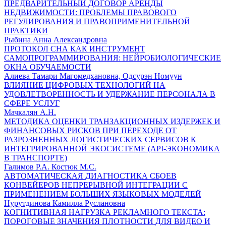
ПРЕДВАРИТЕЛЬНЫЙ ДОГОВОР АРЕНДЫ
НЕДВИЖИМОСТИ: ПРОБЛЕМЫ ПРАВОВОГО
РЕГУЛИРОВАНИЯ И ПРАВОПРИМЕНИТЕЛЬНОЙ
ПРАКТИКИ
Рыбина Анна Александровна
ПРОТОКОЛ СНА КАК ИНСТРУМЕНТ
САМОПРОГРАММИРОВАНИЯ: НЕЙРОБИОЛОГИЧЕСКИЕ
ОКНА ОБУЧАЕМОСТИ
Алиева Тамари Магомедхановна, Одсурэн Номуун
ВЛИЯНИЕ ЦИФРОВЫХ ТЕХНОЛОГИЙ НА
УДОВЛЕТВОРЕННОСТЬ И УДЕРЖАНИЕ ПЕРСОНАЛА В
СФЕРЕ УСЛУГ
Мачкалян А.Н.
МЕТОДИКА ОЦЕНКИ ТРАНЗАКЦИОННЫХ ИЗДЕРЖЕК И
ФИНАНСОВЫХ РИСКОВ ПРИ ПЕРЕХОДЕ ОТ
РАЗРОЗНЕННЫХ ЛОГИСТИЧЕСКИХ СЕРВИСОВ К
ИНТЕГРИРОВАННОЙ ЭКОСИСТЕМЕ (API-ЭКОНОМИКА
В ТРАНСПОРТЕ)
Галимов Р.А. Костюк М.С.
АВТОМАТИЧЕСКАЯ ДИАГНОСТИКА СБОЕВ
КОНВЕЙЕРОВ НЕПРЕРЫВНОЙ ИНТЕГРАЦИИ С
ПРИМЕНЕНИЕМ БОЛЬШИХ ЯЗЫКОВЫХ МОДЕЛЕЙ
Нурутдинова Камилла Руслановна
КОГНИТИВНАЯ НАГРУЗКА РЕКЛАМНОГО ТЕКСТА:
ПОРОГОВЫЕ ЗНАЧЕНИЯ ПЛОТНОСТИ ДЛЯ ВИДЕО И