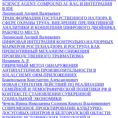
SCIENCE AGENT: COMPOUND AI, RAG И ИНТЕГРАЦИЯ
В IDE
Липинский Андрей Валерьевич
ТРАНСФОРМАЦИЯ ГОСУДАРСТВЕННОГО НАДЗОРА В
СФЕРЕ ОХРАНЫ ТРУДА: ВНЕДРЕНИЕ ПРЕДИКТИВНОЙ
АНАЛИТИКИ И КОНЦЕПЦИЯ ЦИФРОВОГО ДВОЙНИКА
РАБОЧЕГО МЕСТА
Липинский Андрей Валерьевич
ЦИФРОВАЯ ИНТЕГРАЦИЯ КОНТРОЛЬНО-НАДЗОРНЫХ
МАРКЕРОВ РОСТЕХНАДЗОРА И РОСТРУДА КАК
ПРЕВЕНТИВНЫЙ МЕХАНИЗМ СНИЖЕНИЯ
ПРОИЗВОДСТВЕННОГО ТРАВМАТИЗМА
Низамиев А. Р.
ГИБРИДНЫЙ МЕТОД ОБНАРУЖЕНИЯ
АНТИПАТТЕРНОВ ПРОИЗВОДИТЕЛЬНОСТИ В
SQLALCHEMY ORM-ПРИЛОЖЕНИЯХ
Божевольнов Константин Александрович
НОВАЯ СТРАТЕГИЯ ДЕЙСТВИЙ ПО РЕАЛИЗАЦИИ
СЕМЕЙНОЙ И ДЕМОГРАФИЧЕСКОЙ ПОЛИТИКИ РФ В
КОНТЕКСТЕ СТАНОВЛЕНИЯ СУВЕРЕННОЙ
СОЦИАЛЬНОЙ ЭКОНОМИКИ
Чечель Ирина Николаевна Солоник Кирилл Владимирович
СОВРЕМЕННОЕ ПРОЕКТИРОВАНИЕ КУЛЬТУРНО-
ДОСУГОВЫХ ЦЕНТРОВ В БЕЛГОРОДСКОЙ ОБЛАСТИ:
ВЛИЯНИЕ ИСТОРИЧЕСКИХ ТИПОЛОГИЙ И