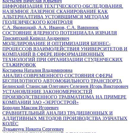
Костылев Вячеслав Юрьевич
ЦИФРОВИЗАЦИЯ ТЕХГТЧЕСКОГО ОБСЛЕДОВАНИЯ.
НАЗЕМНОЕ ЛАЗЕРНОЕ СКАНИРОВАНИЕ КАК
АЛЬТЕРНАЛТИВА УСТОЯВШИМСЯ МЕТОДАМ
ГЕОДЕЗИЧЕСКОГО КОНТРОЛЯ
С.А. Яковицкий, А.А. Иванов, С.А. Вавринюк
СОСТОЯНИЕ ЯДЕРНОГО ПОТЕНЦИАЛА ИЗРАИЛЯ
Трисвятский Кирилл Андреевич
МОДЕЛИРОВАНИЕ И ОПТИМИЗАЦИЯ БИЗНЕС-
ПРОЦЕССОВ ВЗАИМОДЕЙСТВИЯ УНИВЕРСИТЕТОВ И
КОМПАНИЙ В СФЕРЕ ИНФОРМАЦИОННЫХ
ТЕХНОЛОГИЙ ПРИ ОРГАНИЗАЦИИ СТУДЕНЧЕСКИХ
СТАЖИРОВОК
Костарева Наталия Владимировна
АНАЛИЗ СОВРЕМЕННОГО СОСТОЯНИЯ СФЕРЫ
БЕСПИЛОТНОГО АВТОМОБИЛЬНОГО ТРАНСПОРТА
Белинский Станислав Олегович Селезнев Игорь Викторович
УСТАНОВЛЕНИЕ ЗАКОНОМЕРНОСТЕЙ
ПРОИЗВОДСТВЕННОГО ТРАВМАТИЗМА НА ПРИМЕРЕ
КОМПАНИИ ЗАО «ЭЕРГОСТРОЙ»
Бородин Максим Игоревич
СРАВНИТЕЛЬНЫЙ АНАЛИЗ ТРАДИЦИОННЫХ И
АДДИТИВНЫХ МЕТОДОВ ПРОИЗВОДСТВА ЗУБЧАТЫХ
КОЛЁС
Лукьянчук Никита Сергеевич