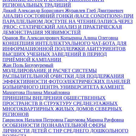
РЕГИОНАЛЬНЫХ ТРАДИЦИЙ
Дикий Александр Борисович Журавлев Глеб Дмитриевич
АНАЛИЗ СОСТОЯНИЙ ГОНКИ (RACE CONDITIONS) ПРИ
ПАРАЛЛЕЛЬНОМ ДОСТУПЕ НА ЧТЕНИЕ/ЗАПИСЬ ЧЕРЕЗ
/PROC: СТАТИЧЕСКИЙ АНАЛИЗ И ПРАКТИЧЕСКАЯ
ДЕМОНСТРАЦИЯ УЯЗВИМОСТЕЙ
Оранов Ян Александрович Копырина Алина Олеговна
КОНЦЕПЦИЯ ИНТЕЛЛЕКТУАЛЬНОГО ЧАТ-БОТА ДЛЯ
ИНФОРМАЦИОННОЙ ПОДДЕРЖКИ АБИТУРИЕНТОВ
ВЫСШИХ УЧЕБНЫХ ЗАВЕДЕНИЙ В ПЕРИОД
ПРИЁМНОЙ КАМПАНИИ
Жан Поль Бизумуремый
МОДЕЛИРОВАНИЕ И РАСЧЕТ СИСТЕМЫ
РАСПЫЛИТЕЛЬНОЙ ОЧИСТКИ ДЛЯ ПОДДЕРЖАНИЯ
ЭФФЕКТИВНОСТИ ФОТОЭЛЕКТРИЧЕСКИХ ПАНЕЛЕЙ
БОЛЬНИЧНОГО ЦЕНТРА УНИВЕРСИТЕТА КАМЕНГЕ
Махортова Полина Михайловна
ПРИНЦИПЫ ВНЕДРЕНИЯ ОБЩЕСТВЕННЫХ
ПРОСТРАНСТВ В СТРУКТУРУ СРЕДНЕЭТАЖНЫХ
МНОГОКВАРТИРНЫХ ЖИЛЫХ ДОМОВ СЕВЕРНЫХ
РЕГИОНОВ
Гаврилюк Наталия Петровна Гашумова Марина Рауфовна
ОСОБЕННОСТИ ПОЗНАВАТЕЛЬНОЙ СФЕРЫ
ЛИЧНОСТИ ДЕТЕЙ С ТНР СРЕДНЕГО ДОШКОЛЬНОГО