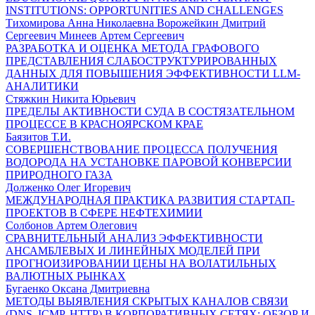
INSTITUTIONS: OPPORTUNITIES AND CHALLENGES
Тихомирова Анна Николаевна Ворожейкин Дмитрий
Сергеевич Минеев Артем Сергеевич
РАЗРАБОТКА И ОЦЕНКА МЕТОДА ГРАФОВОГО
ПРЕДСТАВЛЕНИЯ СЛАБОСТРУКТУРИРОВАННЫХ
ДАННЫХ ДЛЯ ПОВЫШЕНИЯ ЭФФЕКТИВНОСТИ LLM-
АНАЛИТИКИ
Стяжкин Никита Юрьевич
ПРЕДЕЛЫ АКТИВНОСТИ СУДА В СОСТЯЗАТЕЛЬНОМ
ПРОЦЕССЕ В КРАСНОЯРСКОМ КРАЕ
Баязитов Т.И.
СОВЕРШЕНСТВОВАНИЕ ПРОЦЕССА ПОЛУЧЕНИЯ
ВОДОРОДА НА УСТАНОВКЕ ПАРОВОЙ КОНВЕРСИИ
ПРИРОДНОГО ГАЗА
Долженко Олег Игоревич
МЕЖДУНАРОДНАЯ ПРАКТИКА РАЗВИТИЯ СТАРТАП-
ПРОЕКТОВ В СФЕРЕ НЕФТЕХИМИИ
Солбонов Артем Олегович
СРАВНИТЕЛЬНЫЙ АНАЛИЗ ЭФФЕКТИВНОСТИ
АНСАМБЛЕВЫХ И ЛИНЕЙНЫХ МОДЕЛЕЙ ПРИ
ПРОГНОИЗИРОВАНИИ ЦЕНЫ НА ВОЛАТИЛЬНЫХ
ВАЛЮТНЫХ РЫНКАХ
Бугаенко Оксана Дмитриевна
МЕТОДЫ ВЫЯВЛЕНИЯ СКРЫТЫХ КАНАЛОВ СВЯЗИ
(DNS, ICMP, HTTP) В КОРПОРАТИВНЫХ СЕТЯХ: ОБЗОР И