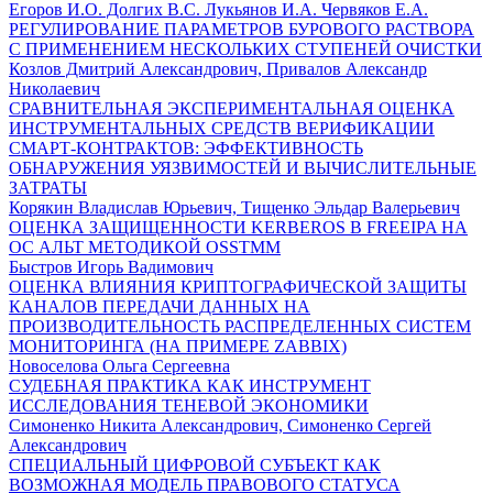
Егоров И.О. Долгих В.С. Лукьянов И.А. Червяков Е.А.
РЕГУЛИРОВАНИЕ ПАРАМЕТРОВ БУРОВОГО РАСТВОРА
С ПРИМЕНЕНИЕМ НЕСКОЛЬКИХ СТУПЕНЕЙ ОЧИСТКИ
Козлов Дмитрий Александрович, Привалов Александр
Николаевич
СРАВНИТЕЛЬНАЯ ЭКСПЕРИМЕНТАЛЬНАЯ ОЦЕНКА
ИНСТРУМЕНТАЛЬНЫХ СРЕДСТВ ВЕРИФИКАЦИИ
СМАРТ-КОНТРАКТОВ: ЭФФЕКТИВНОСТЬ
ОБНАРУЖЕНИЯ УЯЗВИМОСТЕЙ И ВЫЧИСЛИТЕЛЬНЫЕ
ЗАТРАТЫ
Корякин Владислав Юрьевич, Тищенко Эльдар Валерьевич
ОЦЕНКА ЗАЩИЩЕННОСТИ KERBEROS В FREEIPA НА
ОС АЛЬТ МЕТОДИКОЙ OSSTMM
Быстров Игорь Вадимович
ОЦЕНКА ВЛИЯНИЯ КРИПТОГРАФИЧЕСКОЙ ЗАЩИТЫ
КАНАЛОВ ПЕРЕДАЧИ ДАННЫХ НА
ПРОИЗВОДИТЕЛЬНОСТЬ РАСПРЕДЕЛЕННЫХ СИСТЕМ
МОНИТОРИНГА (НА ПРИМЕРЕ ZABBIX)
Новоселова Ольга Сергеевна
СУДЕБНАЯ ПРАКТИКА КАК ИНСТРУМЕНТ
ИССЛЕДОВАНИЯ ТЕНЕВОЙ ЭКОНОМИКИ
Симоненко Никита Александрович, Симоненко Сергей
Александрович
СПЕЦИАЛЬНЫЙ ЦИФРОВОЙ СУБЪЕКТ КАК
ВОЗМОЖНАЯ МОДЕЛЬ ПРАВОВОГО СТАТУСА