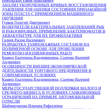
Невольских Ефим Николаевич
АНАЛИЗ УКОРОЧЕННЫХ КРИВЫХ ВОССТАНОВЛЕНИЯ
ДАВЛЕНИЯ ДЛЯ ОЦЕНКИ СОСТОЯНИЯ ПРИЗАБОЙНОЙ
ЗОНЫ ПЛАСТА С ПРИМЕНЕНИЕМ МАШИННОГО
ОБУЧЕНИЯ
Гурков Георгий Дмитриевич
ВОЗБУДИТЕЛИ БАКТЕРИАЛЬНЫХ ЗАБОЛЕВАНИЙ РЫБ
И РАКООБРАЗНЫХ. ПРИМЕНЕНИЕ БАКТЕРИОФАГОВ В
АКВАКУЛЬТУРЕ ДЛЯ ИХ ПРОФИЛАКТИКИ
Галиев Расим Насимович
РАЗРАБОТКА ТАМПОНАЖНЫХ СОСТАВОВ НА
ПОЛИМЕРНОЙ ОСНОВЕ ДЛЯ ПРОВЕДЕНИЯ
РЕМОНТНО-ИЗОЛЯЦИОННЫХ РАБОТ
Кравец Екатерина Владимировна, Саленко Валерий
Андреевич
ОСОБЕННОСТИ ВНЕШНЕЭКОНОМИЧЕСКОЙ
ДЕЯТЕЛЬНОСТИ ТОРГОВОГО ПРЕДПРИЯТИЯ В
СОВРЕМЕННЫХ УСЛОВИЯХ
Кравец Екатерина Владимировна, Саленко Валерий
Андреевич
МЕРЫ ГОСУДАРСТВЕННОЙ ПОДДЕРЖКИ МАЛОГО И
СРЕДНЕГО БИЗНЕСА В УСЛОВИЯХ САНКЦИОННЫХ
ОГРАНИЧЕНИЙ НА ПРИМЕРЕ АВТОМОБИЛЬНОЙ
ОТРАСЛИ
Шаймарданова Ильнара Рафаэлевна