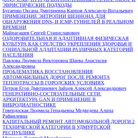
ЭВРИСТИЧЕСКИЕ ПОДХОДЫ
Бугаенко Оксана Дмитриевна Карпов Александр Витальевич
ПРИМЕНЕНИЕ ЭНТРОПИИ ШЕННОНА ДЛЯ
ОБНАРУЖЕНИЯ DNS- И ICMP-ТУННЕЛЕЙ В РЕАЛЬНОМ
ВРЕМЕНИ
Майнагашев Сергей Станиславович
ОЗДОРОВИТЕЛЬНАЯ И АДАПТИВНАЯ ФИЗИЧЕСКАЯ
КУЛЬТУРА КАК СРЕДСТВО УКРЕПЛЕНИЯ ЗДОРОВЬЯ И
СОЦИАЛЬНОЙ АДАПТАЦИИ РАЗЛИЧНЫХ КАТЕГОРИЙ
НАСЕЛЕНИЯ
Павлова Людмила Викторовна Щаева Анастасия
Александровна
ПРОБЛЕМАТИКА ВОССТАНОВЛЕНИЯ
АВТОМОБИЛЬНЫХ ДОРОГ ПОСЛЕ РЕМОНТА
ТЕПЛОТРАССЫ В ГОРОДСКИХ УСЛОВИЯХ
Петров Егор Дмитриевич Зайцев Алексей Александрович
ГЕНЕРАТИВНО-СОСТЯЗАТЕЛЬНЫЕ СЕТИ:
АРХИТЕКТУРА GAN И ПРИМЕНЕНИЕ В
ВИБРОДИАГНОСТИКЕ
Говердоская Людмила Генадьевна Медведева Алина
Рафаилевна
КАПИТАЛЬНЫЙ РЕМОНТ АВТОМОБОЛЬНОЙ ДОРОГИ 2
ТЕХНИЧЕСКОЙ КАТЕГОРИИ В УДМУРТСКОЙ
РЕСПУБЛИКЕ