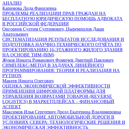
АНАЛИЗ
Каримова Лида Фанилевна
ПРОБЛЕМЫ РЕАЛИЗАЦИИ ПРАВ ГРАЖДАН НА
БЕСПЛАТНУЮ ЮРИДИЧЕСКУЮ ПОМОЩЬ АДВОКАТА
В РОССИЙСКОЙ ФЕДЕРАЦИИ
Онгориев Султим Султимович, Цыремпилов Даши
Анатольевич
СИСТЕМАТИЗАЦИЯ РЕЗУЛЬТАТОВ ИССЛЕДОВАНИЯ И
ПОДГОТОВКА НАУЧНО-ТЕХНИЧЕСКОГО ОТЧЁТА ПО
ПРОЕКТИРОВАНИЮ 16-ЭТАЖНОГО ЖИЛОГО ЗДАНИЯ
НА ОСНОВЕ ТИМ (BIM)
Жуков Никита Романович Фомичев Дмитрий Павлович
СИМПЛЕКС-МЕТОД В ЗАДАЧАХ ЛИНЕЙНОГО
ПРОГРАММИРОВАНИЯ: ТЕОРИЯ И РЕАЛИЗАЦИЯ НА
PYTHON
Макеев Никита Олегович
ОЦЕНКА ЭКОНОМИЧЕСКОЙ ЭФФЕКТИВНОСТИ
ПРИМЕНЕНИЯ ЦИФРОВОЙ ПЛАТФОРМЫ ДЛЯ
УПРАВЛЕНИЯ ВОЗВРАТАМИ ТОВАРОВ (REVERSE
LOGISTICS) В МАРКЕТПЛЕЙСАХ – ФИНАНСОВЫЙ
АСПЕКТ
Максимов Илья Сергеевич Дрозд Екатерина Владимировна
ПРОЕКТИРОВАНИЕ АВТОМОБИЛЬНОЙ ДОРОГИ В
УСЛОВИЯХ СЕВЕРА: ТЕХНОЛОГИЧЕСКИЕ РЕШЕНИЯ И
ЭКОНОМИЧЕСКАЯ ЭФФЕКТИВНОСТЬ