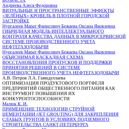
ВОЗРАСТА
Андреева Алеся Федоровна
ВИЗУАЛЬНЫЕ И ПРОСТРАНСТВЕННЫЕ ЭФФЕКТЫ
«ЗЕЛЁНЫХ» КРОВЕЛЬ В ПЛОТНОЙ ГОРОДСКОЙ
ЗАСТРОЙКЕ
Нургалеев Марат Фанисович Бежаева Оксана Яковлевна
ГИБРИДНАЯ МОДЕЛЬ ИНТЕЛЛЕКТУАЛЬНОГО
КОНТРОЛЯ КАЧЕСТВА ДАННЫХ В МИКРОСЕРВИСНОЙ
СИСТЕМЕ ПРОИЗВОДСТВЕННОГО УЧЕТА
НЕФТЕГАЗОДОБЫЧИ
Нургалеев Марат Фанисович Бежаева Оксана Яковлевна
ОБЪЯСНИМАЯ КАСКАДНАЯ СХЕМА
ВОССТАНОВЛЕНИЯ ПРОПУСКОВ И ПОДДЕРЖКИ
ПРИНЯТИЯ РЕШЕНИЙ В СИСТЕМЕ
ПРОИЗВОДСТВЕННОГО УЧЕТА НЕФТЕГАЗОДОБЫЧИ
А.В. Петров Л.А. Гамидуллаева
ОПТИМИЗАЦИЯ ПРОДУКТОВОГО ПОРТФЕЛЯ
ПРЕДПРИЯТИЙ ОБЩЕСТВЕННОГО ПИТАНИЯ КАК
ИНСТРУМЕНТ ПОВЫШЕНИЯ ИХ
КОНКУРЕНТОСПОСОБНОСТИ
Малюк К. И.
ПРИМЕНЕНИЕ ТЕХНОЛОГИИ СТРУЙНОЙ
ЦЕМЕНТАЦИИ (JET GROUTING) ДЛЯ ЗАКРЕПЛЕНИЯ
СЛАБЫХ ГРУНТОВ В УСЛОВИЯХ ПОДЗЕМНОГО
СТРОИТЕЛЬСТВА САНКТ-ПЕТЕРБУРГА